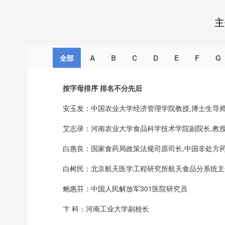
主
全部
A
B
C
D
E
F
G
按字母排序 排名不分先后
安玉发：中国农业大学经济管理学院教授,博士生导
艾志录：河南农业大学食品科学技术学院副院长,教
白惠良：国家食药局政策法规司原司长,中国非处方药
白树民：北京航天医学工程研究所航天食品分系统主
鲍惠芬：中国人民解放军301医院研究员
卞 科：河南工业大学副校长