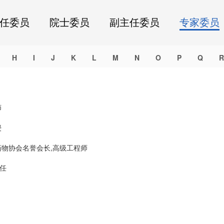
任委员
院士委员
副主任委员
专家委员
H
I
J
K
L
M
N
O
P
Q
R
师
授
物协会名誉会长,高级工程师
任